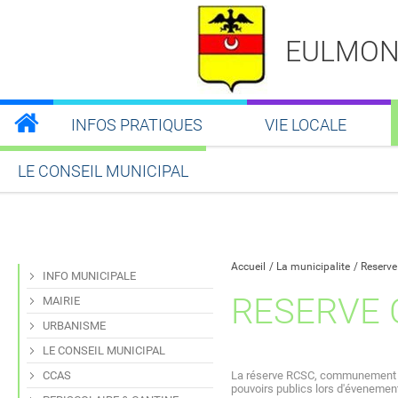
EULMON
INFOS PRATIQUES
VIE LOCALE
LE CONSEIL MUNICIPAL
Partager sur Facebook
Partager sur Twitt
Partager s
Par
Accueil
La municipalite
Reserve
INFO MUNICIPALE
RESERVE 
MAIRIE
URBANISME
LE CONSEIL MUNICIPAL
CCAS
La réserve RCSC, communement app
pouvoirs publics lors d'évenement