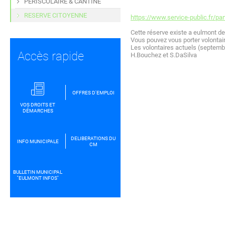
PERISCOLAIRE & CANTINE
RESERVE CITOYENNE
https://www.service-public.fr/par
Cette réserve existe a eulmont d
Vous pouvez vous porter volontair
Les volontaires actuels (septembr
Accès rapide
H.Bouchez et S.DaSilva
OFFRES D'EMPLOI
VOS DROITS ET
DÉMARCHES
DELIBERATIONS DU
INFO MUNICIPALE
CM
BULLETIN MUNICIPAL
''EULMONT INFOS''