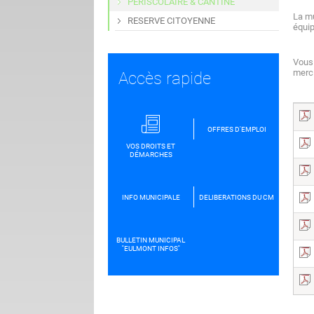
PERISCOLAIRE & CANTINE
La mu
RESERVE CITOYENNE
équip
Vous 
merci
Accès rapide
OFFRES D'EMPLOI
VOS DROITS ET
DÉMARCHES
INFO MUNICIPALE
DELIBERATIONS DU CM
BULLETIN MUNICIPAL
''EULMONT INFOS''