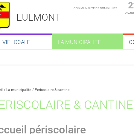
2
COMMUNAUTE DE COMMUNES
AUJOU
EULMONT
VIE LOCALE
LA MUNICIPALITE
C
Partager sur Facebook
Partager sur Twitter
Partager sur LinkedIn
Partager par email
il
La municipalite
Periscolaire & cantine
ERISCOLAIRE & CANTINE
ccueil périscolaire