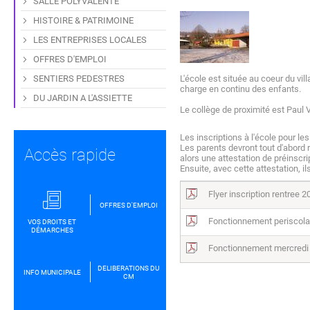
SALLE POLYVALENTE
HISTOIRE & PATRIMOINE
LES ENTREPRISES LOCALES
OFFRES D'EMPLOI
SENTIERS PEDESTRES
L'école est située au coeur du vil
charge en continu des enfants.
DU JARDIN A L'ASSIETTE
Le collège de proximité est Paul V
Les inscriptions à l'école pour le
Les parents devront tout d'abord r
Accès rapide
alors une attestation de préinscri
Ensuite, avec cette attestation, i
Flyer inscription rentree 
OFFRES D'EMPLOI
Fonctionnement periscola
VOS DROITS ET
DÉMARCHES
Fonctionnement mercredi
DELIBERATIONS DU
INFO MUNICIPALE
CM