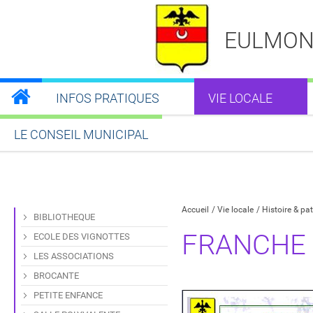
EULMON
INFOS PRATIQUES
VIE LOCALE
LE CONSEIL MUNICIPAL
Partager sur Facebook
Partager sur Twitt
Partager s
Par
Accueil
Vie locale
Histoire & pa
BIBLIOTHEQUE
FRANCHE
ECOLE DES VIGNOTTES
LES ASSOCIATIONS
BROCANTE
PETITE ENFANCE