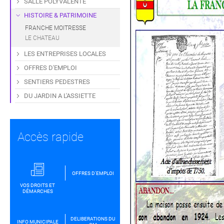
SALLE POLYVALENTE
HISTOIRE & PATRIMOINE
FRANCHE MOITRESSE
LE CHATEAU
LES ENTREPRISES LOCALES
OFFRES D'EMPLOI
SENTIERS PEDESTRES
DU JARDIN A L'ASSIETTE
Accès rapide
OFFRES D'EMPLOI
VOS DROITS ET
DÉMARCHES
DELIBERATIONS DU
INFO MUNICIPALE