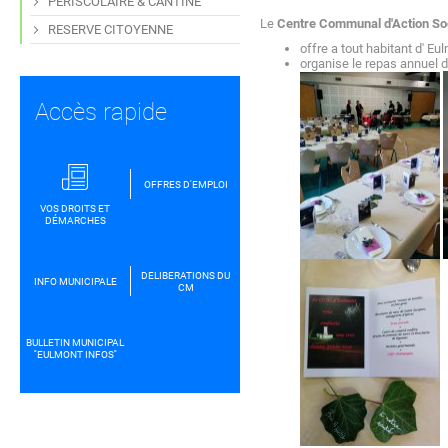
PERISCOLAIRE & CANTINE
Le
Centre Communal d'Action So
RESERVE CITOYENNE
offre a tout habitant d' E
organise le repas annuel 
Accès rapide
OFFRES D'EMPLOI
VOS DROITS ET
DÉMARCHES
DELIBERATIONS DU
INFO MUNICIPALE
CM
BULLETIN MUNICIPAL
''EULMONT INFOS''